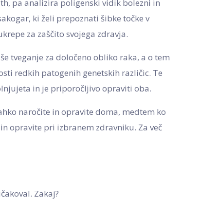
h, pa analizira poligenski vidik bolezni in
 vsakogar, ki želi prepoznati šibke točke v
krepe za zaščito svojega zdravja.
še tveganje za določeno obliko raka, a o tem
osti redkih patogenih genetskih različic. Te
jujeta in je priporočljivo opraviti oba.
 lahko naročite in opravite doma, medtem ko
 in opravite pri izbranem zdravniku. Za več
ičakoval. Zakaj?