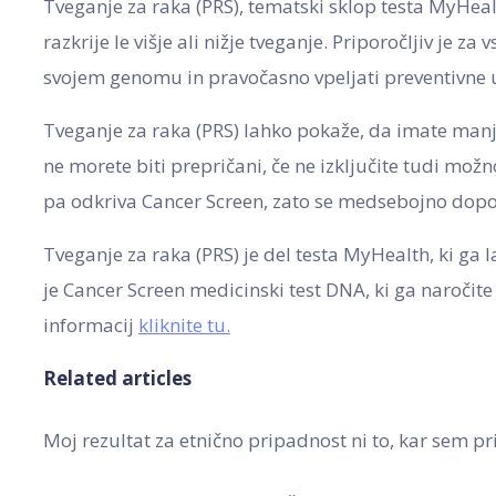
Tveganje za raka (PRS), tematski sklop testa MyHealt
razkrije le višje ali nižje tveganje. Priporočljiv je za
svojem genomu in pravočasno vpeljati preventivne u
Tveganje za raka (PRS) lahko pokaže, da imate manj
ne morete biti prepričani, če ne izključite tudi možn
pa odkriva Cancer Screen, zato se medsebojno dopoln
Tveganje za raka (PRS) je del testa MyHealth, ki ga
je Cancer Screen medicinski test DNA, ki ga naročite
informacij
kliknite tu.
Related articles
Moj rezultat za etnično pripadnost ni to, kar sem pr