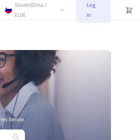
Slovenščina /
Log
EUR
in
ies below.