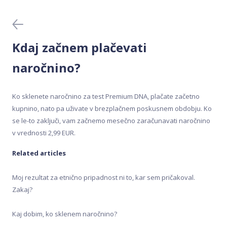
Generator receptov
Krvni testi
Kdaj začnem plačevati
Meal Analyser
naročnino?
Medicinski testi DNA
Ko sklenete naročnino za test Premium DNA, plačate začetno
kupnino, nato pa uživate v brezplačnem poskusnem obdobju. Ko
Nakup in aktivacija
se le-to zaključi, vam začnemo mesečno zaračunavati naročnino
v vrednosti 2,99 EUR.
Odvzem vzorca
Related articles
Pred nakupom
Moj rezultat za etnično pripadnost ni to, kar sem pričakoval.
Zakaj?
Rezultati
Kaj dobim, ko sklenem naročnino?