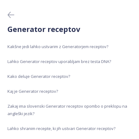
Krvni testi
Meal Analyser
Generator receptov
Medicinski testi DNA
Kakšne jedi lahko ustvarim z Generatorjem receptov?
Nakup in aktivacija
Lahko Generator receptov uporabljam brez testa DNA?
Odvzem vzorca
Kako deluje Generator receptov?
Pred nakupom
Kaj je Generator receptov?
Zakaj ima slovenski Generator receptov opombo o preklopu na
Rezultati
angleški jezik?
Testi DNA
Lahko shranim recepte, ki jih ustvari Generator receptov?