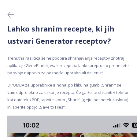
Krvni testi
Meal Analyser
Lahko shranim recepte, ki jih
Medicinski testi DNA
ustvari Generator receptov?
Nakup in aktivacija
Trenutna različica še ne podpira shranjevanja receptov znotraj
aplikacije GenePlanet, vsak recept pa lahko preprosto prenesete
Odvzem vzorca
na svojo napravo za poznejšo uporabo ali deljenje!
OPOMBA za uporabnike iPhona: po kliku na gumb „Shrani“ se
Pred nakupom
vam odpre okno za tiskanje recepta. Če ga želite shraniti v telefon
kot datoteko PDF, tapnite ikono „Share“ (glejte posnetek zaslona)
Rezultati
in izberite opcijo „Save to Files“.
Testi DNA