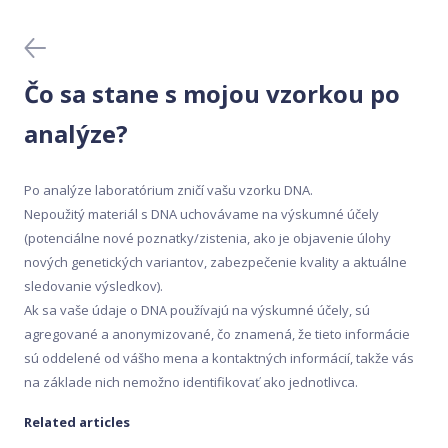
Domáce testy DNA
Generátor receptov
Čo sa stane s mojou vzorkou po
Krvné testy
analýze?
Lekárske testy DNA
Po analýze laboratórium zničí vašu vzorku DNA.
Nepoužitý materiál s DNA uchovávame na výskumné účely
Meal Analyser
(potenciálne nové poznatky/zistenia, ako je objavenie úlohy
nových genetických variantov, zabezpečenie kvality a aktuálne
sledovanie výsledkov).
Mobilná aplikácia
Ak sa vaše údaje o DNA používajú na výskumné účely, sú
agregované a anonymizované, čo znamená, že tieto informácie
Nákup a aktivácia
sú oddelené od vášho mena a kontaktných informácií, takže vás
na základe nich nemožno identifikovať ako jednotlivca.
Odber vzorky
Related articles