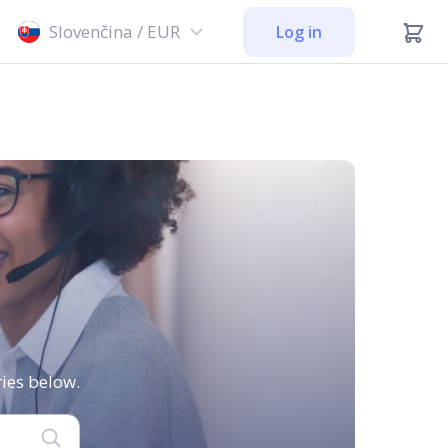
Slovenčina / EUR
Log in
ies below.