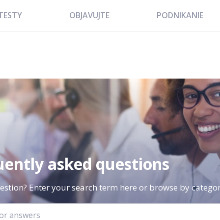
TESTY
OBJAVUJTE
PODNIKANIE
uently asked questions
estion? Enter your search term here or browse by categor