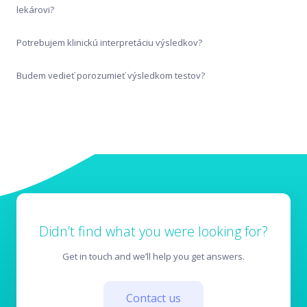
Odber vzorky
lekárovi?
Potrebujem klinickú interpretáciu výsledkov?
Pred nákupom
Budem vedieť porozumieť výsledkom testov?
Didn’t find what you were looking for?
Get in touch and we’ll help you get answers.
Contact us