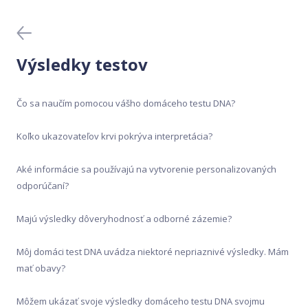
Domáce testy DNA
Generátor receptov
Výsledky testov
Krvné testy
Čo sa naučím pomocou vášho domáceho testu DNA?
Lekárske testy DNA
Koľko ukazovateľov krvi pokrýva interpretácia?
Meal Analyser
Aké informácie sa používajú na vytvorenie personalizovaných
odporúčaní?
Mobilná aplikácia
Majú výsledky dôveryhodnosť a odborné zázemie?
Nákup a aktivácia
Môj domáci test DNA uvádza niektoré nepriaznivé výsledky. Mám
mať obavy?
Ochrana údajov
Môžem ukázať svoje výsledky domáceho testu DNA svojmu