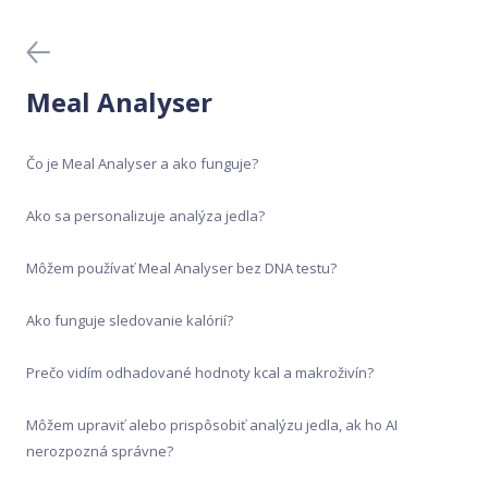
Domáce testy DNA
Generátor receptov
Meal Analyser
Krvné testy
Čo je Meal Analyser a ako funguje?
Lekárske testy DNA
Ako sa personalizuje analýza jedla?
Mobilná aplikácia
Môžem používať Meal Analyser bez DNA testu?
Nákup a aktivácia
Ako funguje sledovanie kalórií?
Prečo vidím odhadované hodnoty kcal a makroživín?
Ochrana údajov
Môžem upraviť alebo prispôsobiť analýzu jedla, ak ho AI
Odber vzorky
nerozpozná správne?