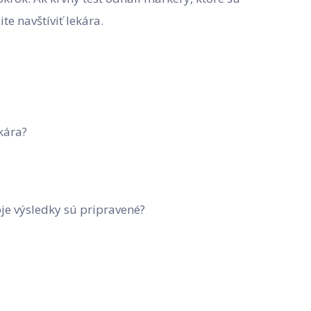
e navštíviť lekára.
kára?
oje výsledky sú pripravené?