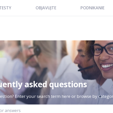
TESTY
OBJAVUJTE
PODNIKANIE
uently asked questions
estion? Enter your search term here or browse by categor