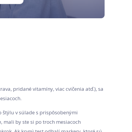
ava, pridané vitamíny, viac cvičenia atď.), sa
mesiacoch.
o štýlu v súlade s prispôsobenými
, mali by ste si po troch mesiacoch
 pokrok. Ak krvný test odhalí markery, ktoré sú