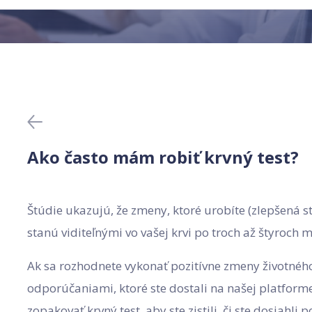
Ako často mám robiť krvný test?
Štúdie ukazujú, že zmeny, ktoré urobíte (zlepšená str
stanú viditeľnými vo vašej krvi po troch až štyroch 
Ak sa rozhodnete vykonať pozitívne zmeny životnéh
odporúčaniami, ktoré ste dostali na našej platforme
zopakovať krvný test, aby ste zistili, či ste dosiahli