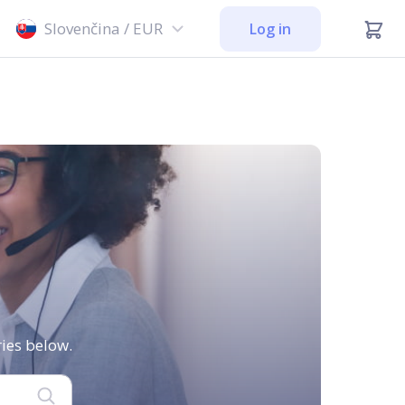
Slovenčina / EUR
Log in
ies below.