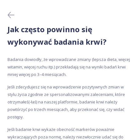
Domowe testy DNA
Generator przepisów
Jak często powinno się
Kliniczne testy DNA
wykonywać badania krwi?
Meal Analyser
Badania dowiodły, że wprowadzane zmiany (lepsza dieta, więcej
witamin, więcej ruchu itp.) przekładają się na wyniki badań krwi
Ochrona danych
mniej więcej po 3–4 miesiącach.
Jeśli zdecydujesz się na wprowadzenie pozytywnych zmian w
Pobieranie próbki
stylu życia zgodnie ze spersonalizowanymi zaleceniami, które
otrzymałeś(-łaś) na naszej platformie, badanie krwi należy
Wyniki badań
powtórzyć po trzech miesiącach, aby przekonać się, czy widać
postępy.
Zakup i aktywacja
Jeśli badanie krwi wykaże obecność markerów poważnie
wykraczających poza normę, należy niezwłocznie udać się do