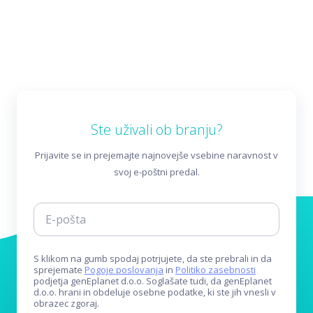
Ste uživali ob branju?
Prijavite se in prejemajte najnovejše vsebine naravnost v
svoj e-poštni predal.
S klikom na gumb spodaj potrjujete, da ste prebrali in da
sprejemate
Pogoje poslovanja
in
Politiko zasebnosti
podjetja genEplanet d.o.o. Soglašate tudi, da genEplanet
d.o.o. hrani in obdeluje osebne podatke, ki ste jih vnesli v
obrazec zgoraj.