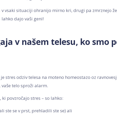
 v vsaki situaciji ohranijo mirno kri, drugi pa zmrznejo 
 lahko dajo vaši geni!
gaja v našem telesu, ko smo 
je stres odziv telesa na moteno homeostazo oz ravnovesje
vaše telo sproži alarm.
, ki povzročajo stres – so lahko:
li ste se v prst, prehladili ste se) ali