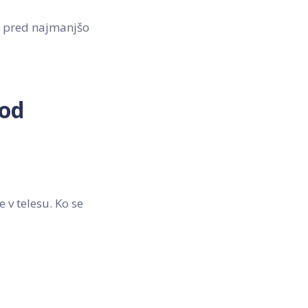
že pred najmanjšo
pod
 v telesu. Ko se