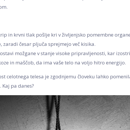
som.
trip in krvni tlak pošlje kri v življenjsko pomembne organe
, zaradi česar pljuča sprejmejo več kisika.
stavi možgane v stanje visoke pripravljenosti, kar izostri
oze in maščob, da ima vaše telo na voljo hitro energijo.
ost celotnega telesa je zgodnjemu človeku lahko pomenil
o. Kaj pa danes?