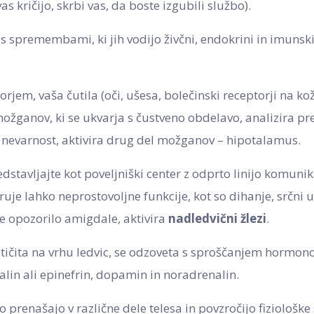
as kričijo, skrbi vas, da boste izgubili službo).
s spremembami, ki jih vodijo živčni, endokrini in imunski
sorjem, vaša čutila (oči, ušesa, bolečinski receptorji na kož
možganov, ki se ukvarja s čustveno obdelavo, analizira pre
 nevarnost, aktivira drug del možganov – hipotalamus.
edstavljajte kot poveljniški center z odprto linijo komunik
uje lahko neprostovoljne funkcije, kot so dihanje, srčni ut
 opozorilo amigdale, aktivira
nadledvični žlezi
.
 ki tičita na vrhu ledvic, se odzoveta s sproščanjem hormo
in ali epinefrin, dopamin in noradrenalin.
o prenašajo v različne dele telesa in povzročijo fiziološk