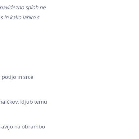
 navidezno sploh ne
es in kako lahko s
 potijo in srce
malčkov, kljub temu
ipravijo na obrambo