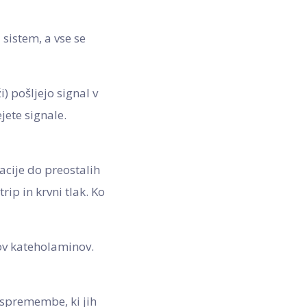
 sistem, a vse se
i) pošljejo signal v
jete signale.
acije do preostalih
rip in krvni tlak. Ko
nov kateholaminov.
e spremembe, ki jih