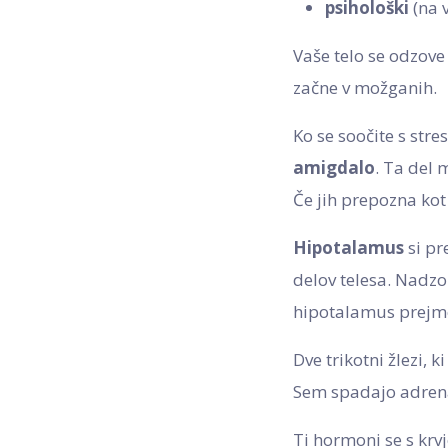
psihološki
(na v
Vaše telo se odzove 
začne v možganih.
Ko se soočite s stre
amigdalo
. Ta del 
Če jih prepozna kot
Hipotalamus
si pr
delov telesa. Nadzor
hipotalamus prejme
Dve trikotni žlezi,
Sem spadajo adrenal
Ti hormoni se s krvj