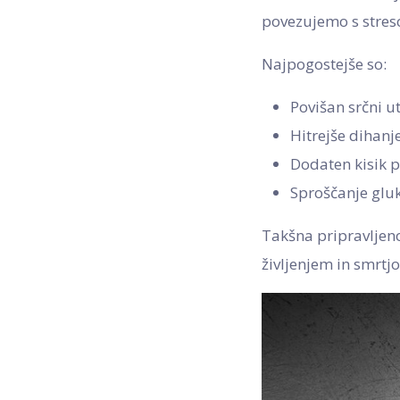
povezujemo s stre
Najpogostejše so:
Povišan srčni u
Hitrejše dihanje
Dodaten kisik po
Sproščanje gluk
Takšna pripravljen
življenjem in smrtj