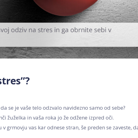
stres”?
i, da se je vaše telo odzvalo navidezno samo od sebe?
či žuželka in vaša roka jo že odžene izpred oči.
 grmovju vas kar odnese stran, še preden se zaveste, da 