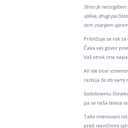
Stres je neizogiben
vpliva, drugi pa čist
tem znanjem spremen
Približuje se rok 
Čaka vas govor pred
Vaš otrok ima napad
Ali ste sicer vznemi
razbija že ob sami m
Sodobnemu človeku 
pa se naša telesa od
Tako imenovani odz
pred resničnimi (a