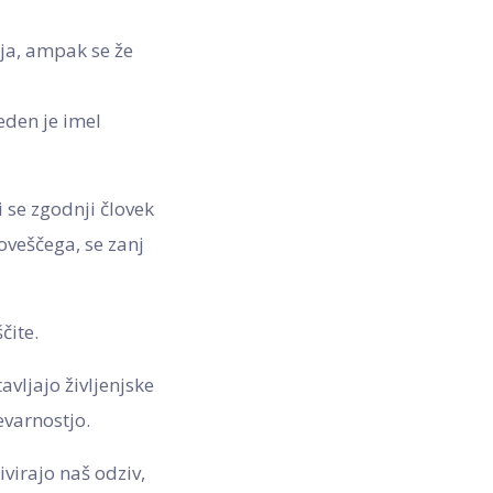
aja, ampak se že
eden je imel
i se zgodnji človek
zloveščega, se zanj
čite.
vljajo življenjske
evarnostjo.
ivirajo naš odziv,