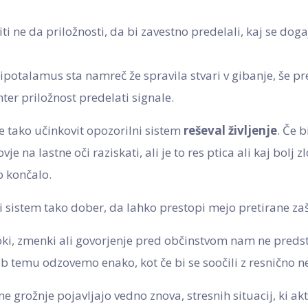
ti ne da priložnosti, da bi zavestno predelali, kaj se dog
potalamus sta namreč že spravila stvari v gibanje, še pr
ter priložnost predelati signale.
 tako učinkovit opozorilni sistem
reševal življenje
. Če b
je na lastne oči raziskati, ali je to res ptica ali kaj bolj 
o končalo.
 sistem tako dober, da lahko prestopi mejo pretirane zaš
oki, zmenki ali govorjenje pred občinstvom nam ne predsta
jub temu odzovemo enako, kot če bi se soočili z resnično n
e grožnje pojavljajo vedno znova, stresnih situacij, ki akt