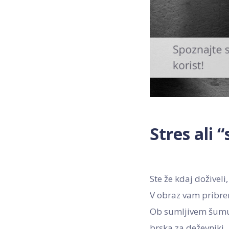
Stres ali “
Ste že kdaj doživel
V obraz vam pribren
Ob sumljivem šumu v
brska za deževniki.