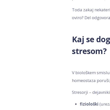
Toda zakaj nekateri
oviro? Del odgovora
Kaj se do
stresom?
V biološkem smislu 
homeostaza poruši, 
Stresorji – dejavniki
fiziološki
(ureza