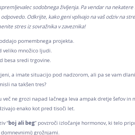
 spremljevalec sodobnega življenja. Pa vendar na nekatere
o odpovedo. Odkrijte, kako geni vplivajo na vaš odziv na str
ite stres iz sovražnika v zaveznika!
za oddajo pomembnega projekta.
 veliko množico ljudi.
 besa sredi trgovine.
rjeni, a imate situacijo pod nadzorom, ali pa se vam dlani
isli na takšen tres?
več ne grozi napad lačnega leva ampak dretje šefov in 
zivajo enako kot pred tisoči let.
iv “
boj ali beg
” povzroči izločanje hormonov, ki telo pr
li domnevnimi) grožnjami.