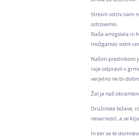
Stresni odziv nam ni
odzovemo.
Naša amigdala in hi
možganski vidni cen
Našim prednikom je
raje odpravil v grmov
verjetno ne bi dobr
Žal je naš obrambni
Družinske težave, r
nevarnosti, a se kl
In ker se te domnevn