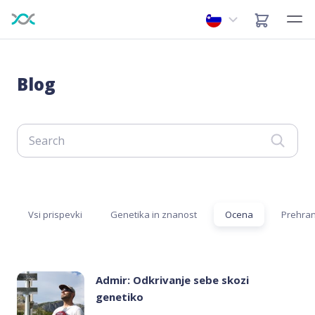
Blog
Vsi prispevki
Genetika in znanost
Ocena
Prehran
Admir: Odkrivanje sebe skozi
genetiko