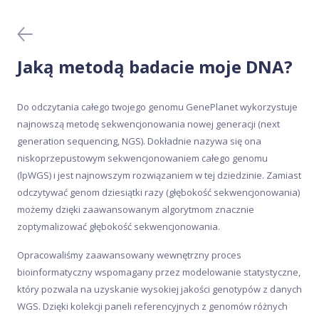
Badania krwi
Domowe testy DNA
Jaką metodą badacie moje DNA?
Generator przepisów
Do odczytania całego twojego genomu GenePlanet wykorzystuje
najnowszą metodę sekwencjonowania nowej generacji (next
Kliniczne testy DNA
generation sequencing, NGS). Dokładnie nazywa się ona
niskoprzepustowym sekwencjonowaniem całego genomu
Meal Analyser
(lpWGS) i jest najnowszym rozwiązaniem w tej dziedzinie. Zamiast
odczytywać genom dziesiątki razy (głębokość sekwencjonowania)
Ochrona danych
możemy dzięki zaawansowanym algorytmom znacznie
zoptymalizować głębokość sekwencjonowania.
Pobieranie próbki
Opracowaliśmy zaawansowany wewnętrzny proces
bioinformatyczny wspomagany przez modelowanie statystyczne,
Wyniki badań
który pozwala na uzyskanie wysokiej jakości genotypów z danych
WGS. Dzięki kolekcji paneli referencyjnych z genomów różnych