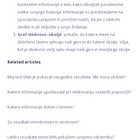
Varovanje podatkov
konkretne informacije o tem, kako izboljšati posamezne
vidike svojega življenja. Informacije so predstavljene na
uporabniku prijazen in priročen način, da jim z lahkoto
sledite in jih vključite v svoje življenje.
Graf dednost–okolje:
pokaže, do katere mere na
določeno lastno vplivajo vaši geni in do katere okolje. Višja,
kot je dednost, večji vpliv imajo naši geni in manjšega okolje.
Related articles
Moj test DNA je pokazal neugodne rezultate. Me mora skrbeti?
Katere informacije upoštevate pri oblikovanju osebnih priporočil?
Katere informacije dobim s testom?
So rezultati verodostojni in strokovni?
Lahko rezultate testa DNA pokažem svojemu zdravniku?