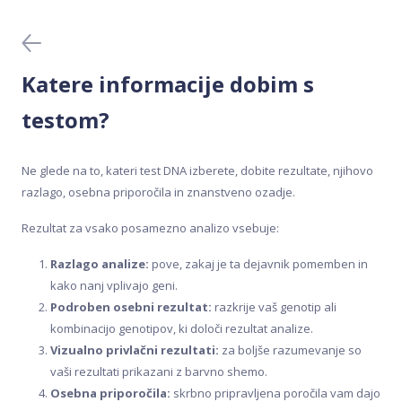
Generator receptov
Krvni testi
Katere informacije dobim s
Meal Analyser
testom?
Medicinski testi DNA
Ne glede na to, kateri test DNA izberete, dobite rezultate, njihovo
razlago, osebna priporočila in znanstveno ozadje.
Nakup in aktivacija
Rezultat za vsako posamezno analizo vsebuje:
Odvzem vzorca
Razlago analize:
pove, zakaj je ta dejavnik pomemben in
kako nanj vplivajo geni.
Podroben osebni rezultat:
razkrije vaš genotip ali
Pred nakupom
kombinacijo genotipov, ki določi rezultat analize.
Vizualno privlačni rezultati:
za boljše razumevanje so
Testi DNA
vaši rezultati prikazani z barvno shemo.
Osebna priporočila:
skrbno pripravljena poročila vam dajo