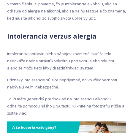
V tomto článku si povieme, čo je intolerancia alkoholu, ako sa
odlišuje od alergie na alkohol, ako sa na ňu testuje a čo znamená,
keď musíte alkohol zo svojho života úplne vylúčiť.
Intolerancia verzus alergia
Intolerancia potravín alebo nápojov znamená, buď že telo
nedokáže riadne stráviť konkrétnu potravinu alebo tekutinu,
alebo že môžu tieto látky dráždiť tráviaci systém.
Príznaky intolerancie sú síce nepríjemné, no vo všeobecnosti
nebývajú veľmi nebezpečné.
To, či máte genetický predpoklad na intoleranciu alkoholu,
odhalíte pomocou nášho DNA testu! Kliknite na fotografiu nižšie a
zistite viac.