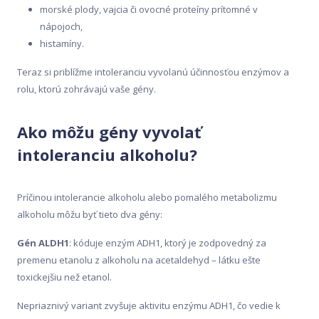
morské plody, vajcia či ovocné proteíny prítomné v
nápojoch,
histamíny.
Teraz si priblížme intoleranciu vyvolanú účinnosťou enzýmov a
rolu, ktorú zohrávajú vaše gény.
Ako môžu gény vyvolať
intoleranciu alkoholu?
Príčinou intolerancie alkoholu alebo pomalého metabolizmu
alkoholu môžu byť tieto dva gény:
Gén ALDH1
: kóduje enzým ADH1, ktorý je zodpovedný za
premenu etanolu z alkoholu na acetaldehyd – látku ešte
toxickejšiu než etanol.
Nepriaznivý variant zvyšuje aktivitu enzýmu ADH1, čo vedie k