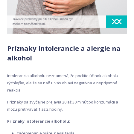
Príznaky intolerancie a alergie na
alkohol
Intolerancia alkoholu neznamená, že pocítite účinok alkoholu
rýchlejšie, ale že sa naň u vás objaví negatívna a nepríjemná
reakcia.
Príznaky sa zvyčajne prejavia 20 až 30 minút po konzumácii a
môžu pretrvávať 1 až 2 hodiny.
Príznaky intolerancie alkoholu
:
začervenanie tváre, nával tepla,