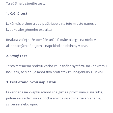
Tu sú 3 najbežnejšie testy:
1. Kožný test
Lekár vás pichne alebo poškriabe a na toto miesto nanesie
kvapku alergénneho extraktu.
Reakcia vašej kože pomôže určiť, či máte alergiu na niečo v
alkoholických nápojoch – napríklad na obilniny v pive.
2. Krvný test
Tento test meria reakciu vášho imunitného systému na konkrétnu
látku tak, že sleduje množstvo protilátok imunoglobulínu E v krvi.
3. Test etanolovou náplasťou
Lekár nanesie kvapku etanolu na gázu a priloží vám ju na ruku,
potom asi sedem minút počká a kožu vyšetrí na začervenanie,
svrbenie alebo opuch.