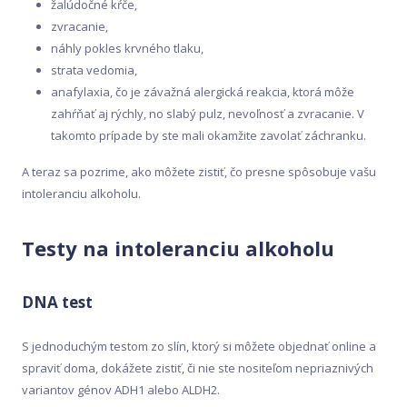
žalúdočné kŕče,
zvracanie,
náhly pokles krvného tlaku,
strata vedomia,
anafylaxia, čo je závažná alergická reakcia, ktorá môže
zahŕňať aj rýchly, no slabý pulz, nevoľnosť a zvracanie. V
takomto prípade by ste mali okamžite zavolať záchranku.
A teraz sa pozrime, ako môžete zistiť, čo presne spôsobuje vašu
intoleranciu alkoholu.
Testy na intoleranciu alkoholu
DNA test
S jednoduchým testom zo slín, ktorý si môžete objednať online a
spraviť doma, dokážete zistiť, či nie ste nositeľom nepriaznivých
variantov génov ADH1 alebo ALDH2.