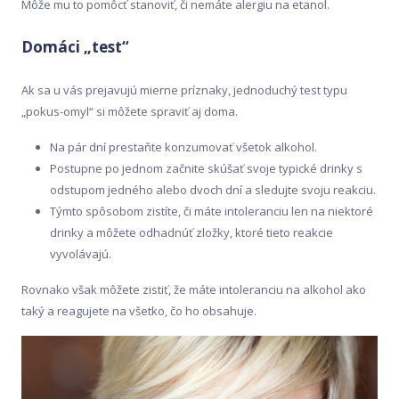
Môže mu to pomôcť stanoviť, či nemáte alergiu na etanol.
Domáci „test“
Ak sa u vás prejavujú mierne príznaky, jednoduchý test typu
„pokus-omyl“ si môžete spraviť aj doma.
Na pár dní prestaňte konzumovať všetok alkohol.
Postupne po jednom začnite skúšať svoje typické drinky s
odstupom jedného alebo dvoch dní a sledujte svoju reakciu.
Týmto spôsobom zistíte, či máte intoleranciu len na niektoré
drinky a môžete odhadnúť zložky, ktoré tieto reakcie
vyvolávajú.
Rovnako však môžete zistiť, že máte intoleranciu na alkohol ako
taký a reagujete na všetko, čo ho obsahuje.