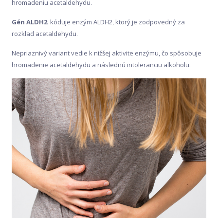
hromadeniu acetaldehydu.
Gén ALDH2
: kóduje enzým ALDH2, ktorý je zodpovedný za
rozklad acetaldehydu.
Nepriaznivý variant vedie k nižšej aktivite enzýmu, čo spôsobuje
hromadenie acetaldehydu a následnú intoleranciu alkoholu.