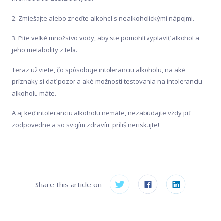
2. Zmiešajte alebo zrieďte alkohol s nealkoholickými nápojmi.
3. Pite veľké množstvo vody, aby ste pomohli vyplaviť alkohol a
jeho metabolity z tela.
Teraz už viete, čo spôsobuje intoleranciu alkoholu, na aké
príznaky si dať pozor a aké možnosti testovania na intoleranciu
alkoholu máte.
A aj keď intoleranciu alkoholu nemáte, nezabúdajte vždy piť
zodpovedne a so svojím zdravím príliš neriskujte!
Share this article on