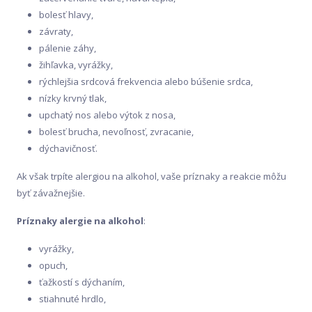
bolesť hlavy,
závraty,
pálenie záhy,
žihľavka, vyrážky,
rýchlejšia srdcová frekvencia alebo búšenie srdca,
nízky krvný tlak,
upchatý nos alebo výtok z nosa,
bolesť brucha, nevoľnosť, zvracanie,
dýchavičnosť.
Ak však trpíte alergiou na alkohol, vaše príznaky a reakcie môžu
byť závažnejšie.
Príznaky alergie na alkohol
:
vyrážky,
opuch,
ťažkostí s dýchaním,
stiahnuté hrdlo,