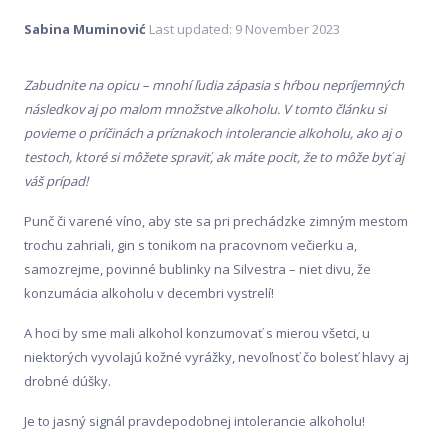
Sabina Muminović
Last updated: 9 November 2023
Zabudnite na opicu – mnohí ľudia zápasia s hŕbou nepríjemných
následkov aj po malom množstve alkoholu. V tomto článku si
povieme o príčinách a príznakoch intolerancie alkoholu, ako aj o
testoch, ktoré si môžete spraviť, ak máte pocit, že to môže byť aj
váš prípad!
Punč či varené víno, aby ste sa pri prechádzke zimným mestom
trochu zahriali, gin s tonikom na pracovnom večierku a,
samozrejme, povinné bublinky na Silvestra – niet divu, že
konzumácia alkoholu v decembri vystrelí!
A hoci by sme mali alkohol konzumovať s mierou všetci, u
niektorých vyvolajú kožné vyrážky, nevoľnosť čo bolesť hlavy aj
drobné dúšky.
Je to jasný signál pravdepodobnej intolerancie alkoholu!