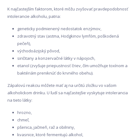
K najčastejším faktorom, ktoré môžu zvyšovať pravdepodobnosť
intolerancie alkoholu, patria:
geneticky podmienený nedostatok enzýmov,
zdravotný stav (astma, Hodgkinov lymfóm, poškodená
pečeň),
východoázijský pôvod,
siričitany a konzervačné látky v nápojoch,
etanol (zvyšuje priepustnosť čriev, čím umožňuje toxínom a
baktériám preniknúť do krvného obehu).
Zápalovú reakciu môžete mať aj na určitú zložku vo vašom
alkoholickom drinku. U ľudí sa najčastejšie vyskytuje intolerancia
na tieto látky:
hrozno,
chmeľ,
pšenica, jačmeň, raž a obilniny,
kvasnice, ktoré fermentujú alkohol,