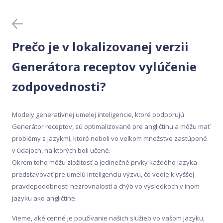
Domáce testy DNA
Krvné testy
Prečo je v lokalizovanej verzii
Lekárske testy DNA
Generátora receptov vylúčenie
zodpovednosti?
Meal Analyser
Modely generatívnej umelej inteligencie, ktoré podporujú
Mobilná aplikácia
Generátor receptov, sú optimalizované pre angličtinu a môžu mať
problémy s jazykmi, ktoré neboli vo veľkom množstve zastúpené
Nákup a aktivácia
v údajoch, na ktorých boli učené.
Okrem toho môžu zložitosť a jedinečné prvky každého jazyka
Ochrana údajov
predstavovať pre umelú inteligenciu výzvu, čo vedie k vyššej
pravdepodobnosti nezrovnalostí a chýb vo výsledkoch v inom
jazyku ako angličtine.
Odber vzorky
Vieme, aké cenné je používanie našich služieb vo vašom jazyku,