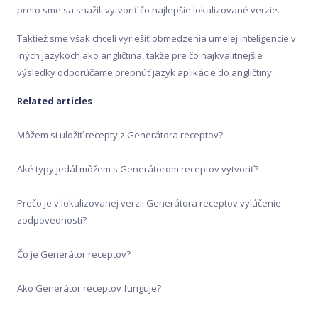
Pred nákupom
preto sme sa snažili vytvoriť čo najlepšie lokalizované verzie.
Taktiež sme však chceli vyriešiť obmedzenia umelej inteligencie v
Výsledky testov
iných jazykoch ako angličtina, takže pre čo najkvalitnejšie
výsledky odporúčame prepnúť jazyk aplikácie do angličtiny.
Related articles
Môžem si uložiť recepty z Generátora receptov?
Aké typy jedál môžem s Generátorom receptov vytvoriť?
Prečo je v lokalizovanej verzii Generátora receptov vylúčenie
zodpovednosti?
Čo je Generátor receptov?
Ako Generátor receptov funguje?