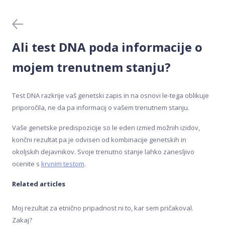
Generator receptov
Krvni testi
Ali test DNA poda informacije o
Meal Analyser
mojem trenutnem stanju?
Medicinski testi DNA
Test DNA razkrije vaš genetski zapis in na osnovi le-tega oblikuje
priporočila, ne da pa informacij o vašem trenutnem stanju.
Nakup in aktivacija
Vaše genetske predispozicije so le eden izmed možnih izidov,
končni rezultat pa je odvisen od kombinacije genetskih in
Odvzem vzorca
okoljskih dejavnikov. Svoje trenutno stanje lahko zanesljivo
ocenite s
krvnim testom
.
Pred nakupom
Related articles
Rezultati
Moj rezultat za etnično pripadnost ni to, kar sem pričakoval.
Zakaj?