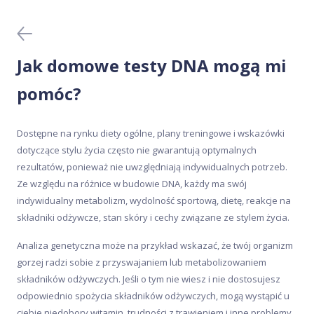
Badania krwi
Generator przepisów
Jak domowe testy DNA mogą mi
Kliniczne testy DNA
pomóc?
Meal Analyser
Dostępne na rynku diety ogólne, plany treningowe i wskazówki
dotyczące stylu życia często nie gwarantują optymalnych
Ochrona danych
rezultatów, ponieważ nie uwzględniają indywidualnych potrzeb.
Ze względu na różnice w budowie DNA, każdy ma swój
indywidualny metabolizm, wydolność sportową, dietę, reakcje na
Pobieranie próbki
składniki odżywcze, stan skóry i cechy związane ze stylem życia.
Wyniki badań
Analiza genetyczna może na przykład wskazać, że twój organizm
gorzej radzi sobie z przyswajaniem lub metabolizowaniem
składników odżywczych. Jeśli o tym nie wiesz i nie dostosujesz
Zakup i aktywacja
odpowiednio spożycia składników odżywczych, mogą wystąpić u
ciebie niedobory witamin, trudności z trawieniem i inne problemy