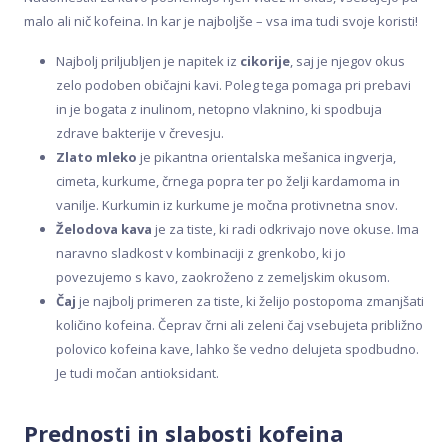
malo ali nič kofeina. In kar je najboljše – vsa ima tudi svoje koristi!
Najbolj priljubljen je napitek iz
cikorije
, saj je njegov okus
zelo podoben običajni kavi. Poleg tega pomaga pri prebavi
in je bogata z inulinom, netopno vlaknino, ki spodbuja
zdrave bakterije v črevesju.
Zlato mleko
je pikantna orientalska mešanica ingverja,
cimeta, kurkume, črnega popra ter po želji kardamoma in
vanilje. Kurkumin iz kurkume je močna protivnetna snov.
Želodova kava
je za tiste, ki radi odkrivajo nove okuse. Ima
naravno sladkost v kombinaciji z grenkobo, ki jo
povezujemo s kavo, zaokroženo z zemeljskim okusom.
Čaj
je najbolj primeren za tiste, ki želijo postopoma zmanjšati
količino kofeina. Čeprav črni ali zeleni čaj vsebujeta približno
polovico kofeina kave, lahko še vedno delujeta spodbudno.
Je tudi močan antioksidant.
Prednosti in slabosti kofeina