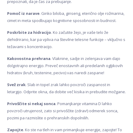
prepoznati, da je čas za prebujanje.
Pomoč iz narave
. Ginko biloba, ginseng, eterično olje rožmarina,
cimet in meta spodbujajo kognitivne sposobnosti in budnost.
Poskrbite za hidracijo
. Ko začutite žejo, je vaše telo že
dehidrirano, kar pa vpliva na številne telesne funkcije – vključno s
težavami s koncentracijo.
Kakovostna prehrana
. Vlaknine, sadje in zelenjava vam dajo
dolgotrajno energijo. Preveč enostavnih ali predelanih ogljikovih
hidratov (kruh, testenine, pecivo) vas naredi zaspane!
Svež zrak
. Slab in topel zrak lahko povzroči zaspanost in
letargijo. Odprite okna, da dobite več kisika in prebudite možgane.
Privoščite si nekaj sonca
. Pomanjkanje vitamina D lahko
povzroči utrujenost, zato si privoščite (zdrav!) odmerek sonca,
pozimi pa razmislite o prehranskih dopolnilih.
Zapojte
. Ko ste na tleh in vam primanjkuje energije, zapojte! To