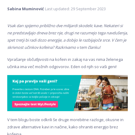
Sabina Muminović
Last updated: 29 September 2023
Vsak dan spijemo približno dve milijardi skodelic kave. Nekateri si
ne predstavljajo dneva brez nje, drugi ne razumejo tega navdušenja,
spet tretji bi radi dozo energije, a dobijo le razbijajoče srce. V čem je
skrivnost učinkov kofeina? Razkrivamo v tem članku!
Vprašanje občutljivosti na kofein in zakaj na vas nima želenega
učinka ima več možnih odgovorov. Eden od njih so vaši geni!
V tem blogu boste odkrili še druge morebitne razloge, okusne in
zdrave alternative kavi in načine, kako ohraniti energijo brez
kofeina.