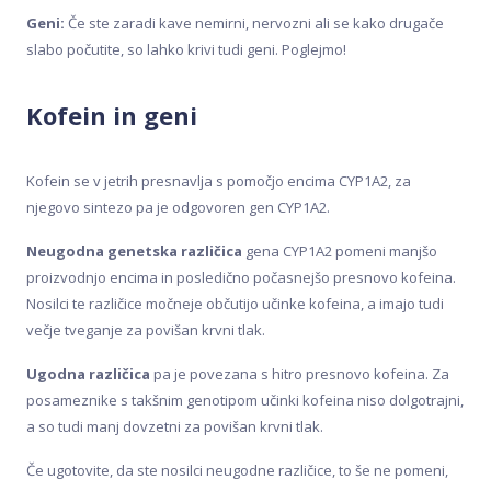
Geni:
Če ste zaradi kave nemirni, nervozni ali se kako drugače
slabo počutite, so lahko krivi tudi geni. Poglejmo!
Kofein in geni
Kofein se v jetrih presnavlja s pomočjo encima CYP1A2, za
njegovo sintezo pa je odgovoren gen CYP1A2.
Neugodna genetska različica
gena CYP1A2 pomeni manjšo
proizvodnjo encima in posledično počasnejšo presnovo kofeina.
Nosilci te različice močneje občutijo učinke kofeina, a imajo tudi
večje tveganje za povišan krvni tlak.
Ugodna različica
pa je povezana s hitro presnovo kofeina. Za
posameznike s takšnim genotipom učinki kofeina niso dolgotrajni,
a so tudi manj dovzetni za povišan krvni tlak.
Če ugotovite, da ste nosilci neugodne različice, to še ne pomeni,