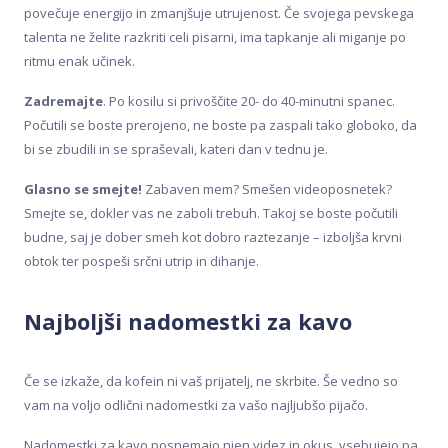
povečuje energijo in zmanjšuje utrujenost. Če svojega pevskega
talenta ne želite razkriti celi pisarni, ima tapkanje ali miganje po
ritmu enak učinek.
Zadremajte
. Po kosilu si privoščite 20- do 40-minutni spanec.
Počutili se boste prerojeno, ne boste pa zaspali tako globoko, da
bi se zbudili in se spraševali, kateri dan v tednu je.
Glasno se smejte!
Zabaven mem? Smešen videoposnetek?
Smejte se, dokler vas ne zaboli trebuh. Takoj se boste počutili
budne, saj je dober smeh kot dobro raztezanje – izboljša krvni
obtok ter pospeši srčni utrip in dihanje.
Najboljši nadomestki za kavo
Če se izkaže, da kofein ni vaš prijatelj, ne skrbite. Še vedno so
vam na voljo odlični nadomestki za vašo najljubšo pijačo.
Nadomestki za kavo posnemajo njen videz in okus, vsebujejo pa