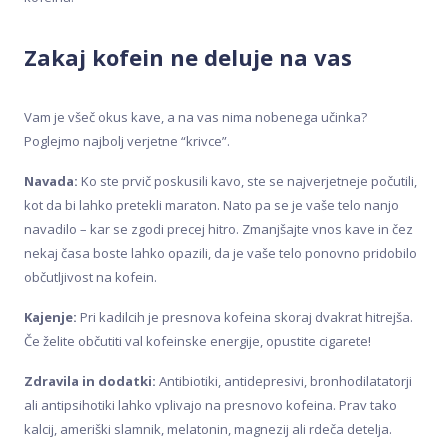
Zakaj kofein ne deluje na vas
Vam je všeč okus kave, a na vas nima nobenega učinka?
Poglejmo najbolj verjetne “krivce”.
Navada:
Ko ste prvič poskusili kavo, ste se najverjetneje počutili,
kot da bi lahko pretekli maraton. Nato pa se je vaše telo nanjo
navadilo – kar se zgodi precej hitro. Zmanjšajte vnos kave in čez
nekaj časa boste lahko opazili, da je vaše telo ponovno pridobilo
občutljivost na kofein.
Kajenje:
Pri kadilcih je presnova kofeina skoraj dvakrat hitrejša.
Če želite občutiti val kofeinske energije, opustite cigarete!
Zdravila in dodatki:
Antibiotiki, antidepresivi, bronhodilatatorji
ali antipsihotiki lahko vplivajo na presnovo kofeina. Prav tako
kalcij, ameriški slamnik, melatonin, magnezij ali rdeča detelja.