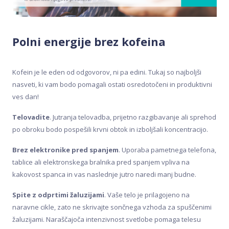
Polni energije brez kofeina
Kofein je le eden od odgovorov, ni pa edini. Tukaj so najboljši
nasveti, ki vam bodo pomagali ostati osredotočeni in produktivni
ves dan!
Telovadite
. Jutranja telovadba, prijetno razgibavanje ali sprehod
po obroku bodo pospešili krvni obtok in izboljšali koncentracijo.
Brez elektronike pred spanjem
. Uporaba pametnega telefona,
tablice ali elektronskega bralnika pred spanjem vpliva na
kakovost spanca in vas naslednje jutro naredi manj budne.
Spite z odprtimi žaluzijami
. Vaše telo je prilagojeno na
naravne cikle, zato ne skrivajte sončnega vzhoda za spuščenimi
žaluzijami. Naraščajoča intenzivnost svetlobe pomaga telesu