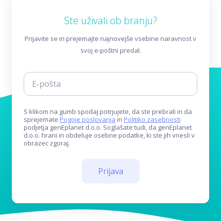
Ste uživali ob branju?
Prijavite se in prejemajte najnovejše vsebine naravnost v
svoj e-poštni predal.
S klikom na gumb spodaj potrjujete, da ste prebrali in da
sprejemate
Pogoje poslovanja
in
Politiko zasebnosti
podjetja genEplanet d.o.o. Soglašate tudi, da genEplanet
d.o.o. hrani in obdeluje osebne podatke, ki ste jih vnesli v
obrazec zgoraj.
Prijava