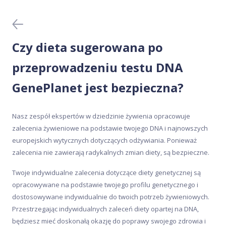
Badania krwi
Generator przepisów
Czy dieta sugerowana po
Kliniczne testy DNA
przeprowadzeniu testu DNA
GenePlanet jest bezpieczna?
Meal Analyser
Nasz zespół ekspertów w dziedzinie żywienia opracowuje
Ochrona danych
zalecenia żywieniowe na podstawie twojego DNA i najnowszych
europejskich wytycznych dotyczących odżywiania. Ponieważ
Pobieranie próbki
zalecenia nie zawierają radykalnych zmian diety, są bezpieczne.
Twoje indywidualne zalecenia dotyczące diety genetycznej są
Wyniki badań
opracowywane na podstawie twojego profilu genetycznego i
dostosowywane indywidualnie do twoich potrzeb żywieniowych.
Zakup i aktywacja
Przestrzegając indywidualnych zaleceń diety opartej na DNA,
będziesz mieć doskonałą okazję do poprawy swojego zdrowia i